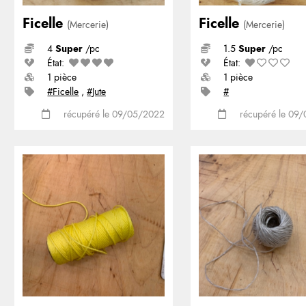
Ficelle
Ficelle
(Mercerie)
(Mercerie)
4
Super
/pc
1.5
Super
/pc
État:
État:
1 pièce
1 pièce
#Ficelle
,
#Jute
#
récupéré le 09/05/2022
récupéré le 09