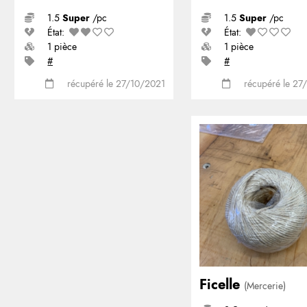
1.5
Super
/pc
1.5
Super
/pc
État:
État:
1 pièce
1 pièce
#
#
récupéré le 27/10/2021
récupéré le 27
Ficelle
(Mercerie)