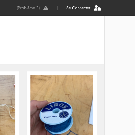
(Problème ?)
|
Se Connecter