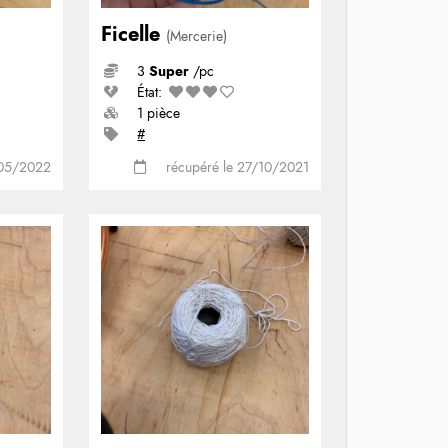
Ficelle
(Mercerie)
3
Super
/pc
État:
1 pièce
#
/05/2022
récupéré le 27/10/2021