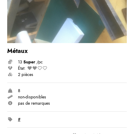
Métaux
13
Super
/pc
État:
2 pièces
8
non-disponibles
pas de remarques
#