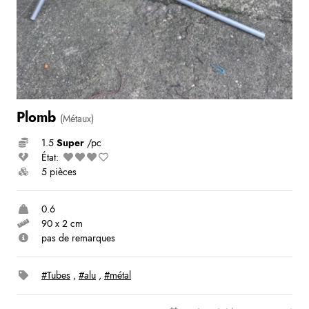
Plomb
(Métaux)
1.5
Super
/pc
État:
5 pièces
0.6
90 x 2 cm
pas de remarques
#Tubes
,
#alu
,
#métal