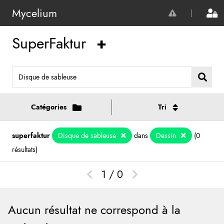
Mycelium
|
SuperFaktur
Catégories
Tri
Afficher toutes les catégories
Date de récupération
superfaktur
Disque de sableuse
dans
Dessin
(0
résultats)
Bois
Prix par pièce
(90)
1 / 0
Fer
État d'usure
Tout dans Bois
(28)
Métaux
Pièces disponibles
Massif
Tout dans Fer
(34)
(15)
Aucun résultat ne correspond à la