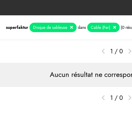
superfaktur
Disque de sableuse
dans
Cable (Fer)
(0 résu
1 / 0
Aucun résultat ne correspo
1 / 0