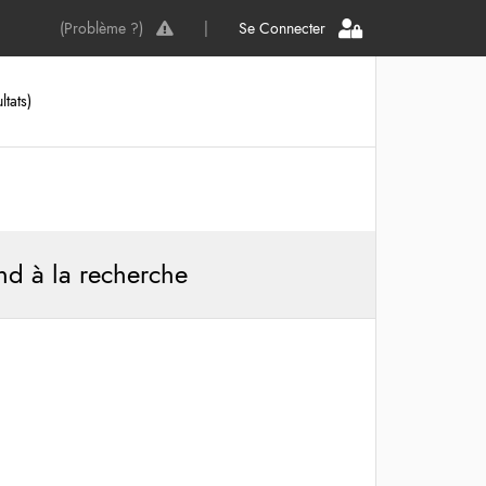
(Problème ?)
|
Se Connecter
ltats)
nd à la recherche