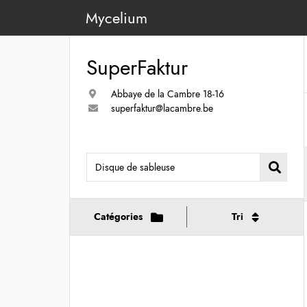
Mycelium
SuperFaktur
Abbaye de la Cambre 18-16
superfaktur@lacambre.be
Catégories
Tri
Afficher toutes les catégories
Date de récupération
Bois
Prix par pièce
(90)