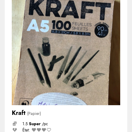
Kraft
(Papier)
1.5
Super
/pc
État: