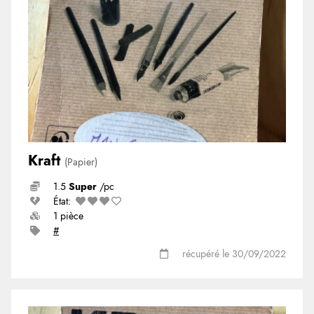
Kraft
(Papier)
1.5
Super
/pc
État:
1 pièce
#
récupéré le 30/09/2022