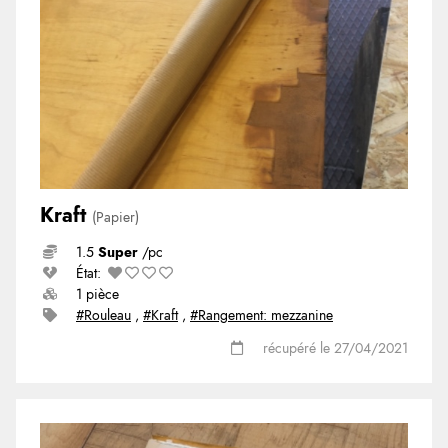
Kraft
(Papier)
1.5
Super
/pc
État:
1 pièce
#Rouleau
,
#Kraft
,
#Rangement: mezzanine
récupéré le 27/04/2021