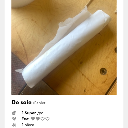
De soie
(Papier)
1
Super
/pc
État:
1 pièce