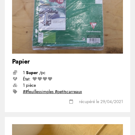
Papier
1
Super
/pc
État:
1 pièce
##feuillessimples #petitscarreaux
récupéré le 29/04/2021