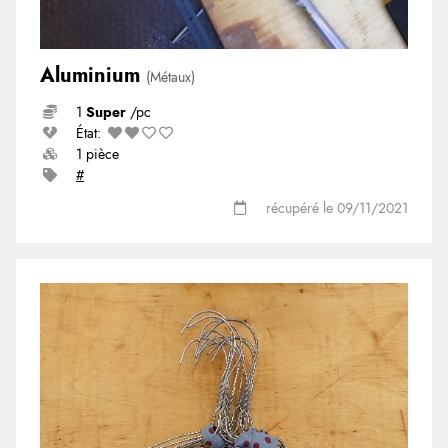
Aluminium
(Métaux)
1
Super
/pc
État:
1 pièce
#
récupéré le 09/11/2021