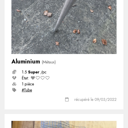
Aluminium
(Métaux)
1.5
Super
/pc
État:
1 pièce
#Tube
récupéré le 09/03/2022