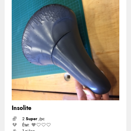
Insolite
2
Super
/pc
État: