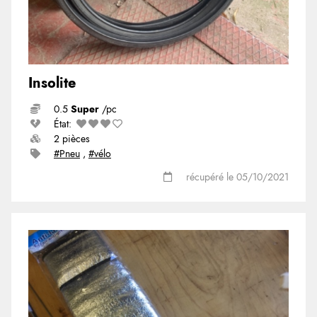
Insolite
0.5
Super
/pc
État:
2 pièces
#Pneu
,
#vélo
récupéré le 05/10/2021