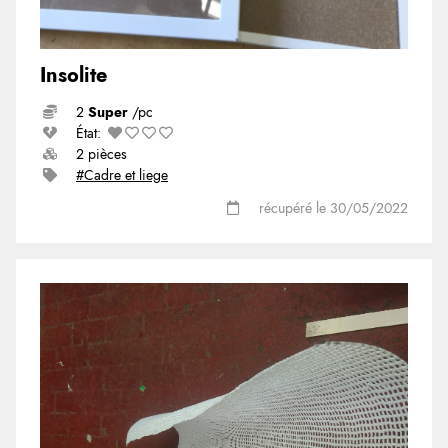
Insolite
2
Super
/pc
État:
2 pièces
#Cadre et liege
récupéré le 30/05/2022