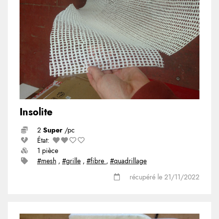
Insolite
2
Super
/pc
État:
1 pièce
#mesh
,
#grille
,
#fibre
,
#quadrillage
récupéré le 21/11/2022