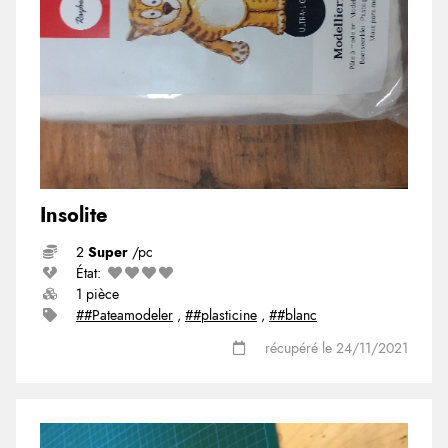
Insolite
2
Super
/pc
État:
1 pièce
##Pateamodeler
,
##plasticine
,
##blanc
récupéré le 24/11/2021