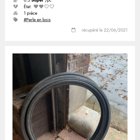
0.5
Super
/pc
État:
1 pièce
#Perle en bois
récupéré le 22/06/2021