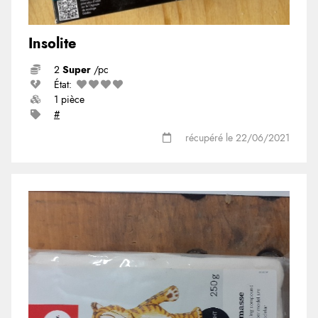
Insolite
2
Super
/pc
État:
1 pièce
#
récupéré le 22/06/2021