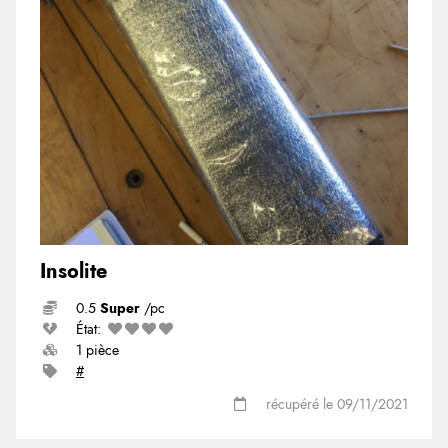
Insolite
0.5
Super
/pc
État:
1 pièce
#
récupéré le 09/11/2021