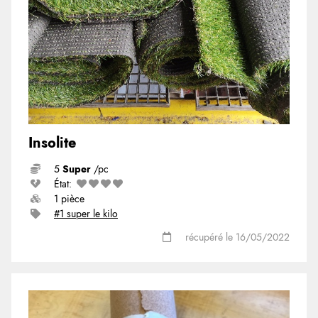
Insolite
5
Super
/pc
État:
1 pièce
#1 super le kilo
récupéré le 16/05/2022