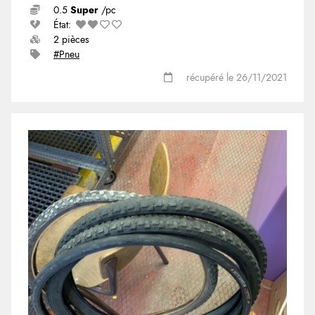
0.5
Super
/pc
État:
2 pièces
#Pneu
récupéré le 26/11/2021