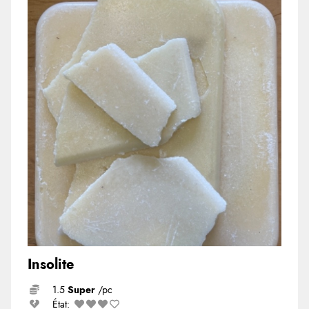
Insolite
1.5
Super
/pc
État: