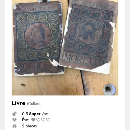
Livre
(Culture)
0.5
Super
/pc
État:
2 pièces