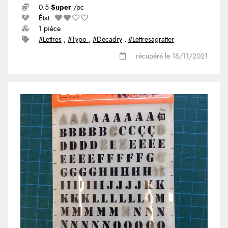
0.5
Super
/pc
État:
1 pièce
#Lettres
,
#Typo
,
#Decadry
,
#Lettresagratter
récupéré le 18/11/2021