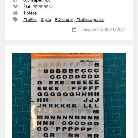
0.5
Super
/pc
État:
1 pièce
#Lettres
,
#typo
,
#Decadry
,
#Lettresagratter
récupéré le 18/11/2021