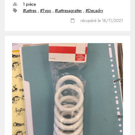
1 pièce
#Lettres
,
#Typo
,
#Lettresagratter
,
#Decadry
récupéré le 18/11/2021