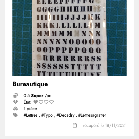
Bureautique
0.5
Super
/pc
État:
1 pièce
#Lettres
,
#Typo
,
#Decadry
,
#Lettresagratter
récupéré le 18/11/2021