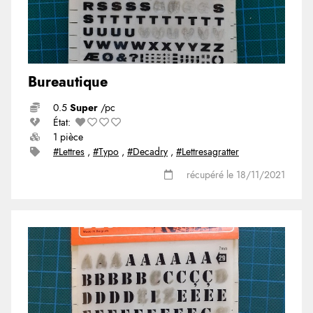
Bureautique
0.5
Super
/pc
État:
1 pièce
#Lettres
,
#Typo
,
#Decadry
,
#Lettresagratter
récupéré le 18/11/2021