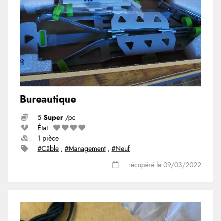
Livre
Tout dans Insolite
(6)
Autre
(24)
Bureautique
5
Super
/pc
État:
1 pièce
#Câble
,
#Management
,
#Neuf
récupéré le 09/03/2022