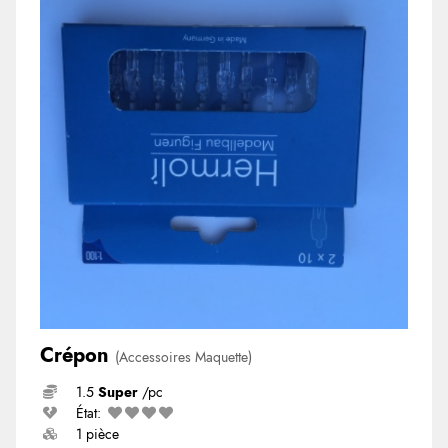
Crépon
(Accessoires Maquette)
1.5
Super
/pc
État:
1 pièce