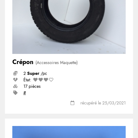
Crépon
(Accessoires Maquette)
2
Super
/pc
État:
17 pièces
#
récupéré le 25/03/2021