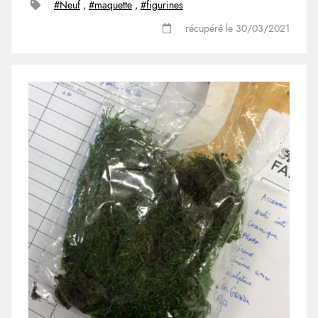
#Neuf
,
#maquette
,
#figurines
récupéré le 30/03/2021