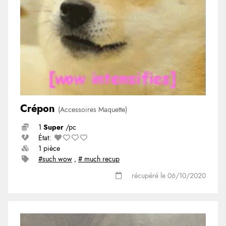
Crépon
(Accessoires Maquette)
1
Super
/pc
État:
1 pièce
#such wow
,
# much recup
récupéré le 06/10/2020