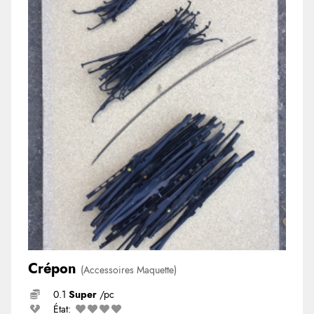
Crépon
(Accessoires Maquette)
0.1
Super
/pc
État: