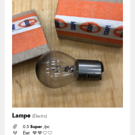
Lampe
(Électro)
0.5
Super
/pc
État: