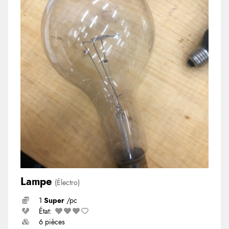
Lampe
(Électro)
1
Super
/pc
État:
6 pièces