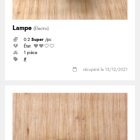
Lampe
(Électro)
0.2
Super
/pc
État:
1 pièce
#
récupéré le 15/12/2021