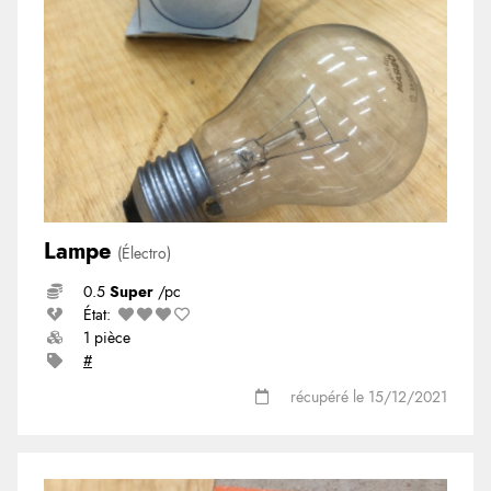
Lampe
(Électro)
0.5
Super
/pc
État:
1 pièce
#
récupéré le 15/12/2021