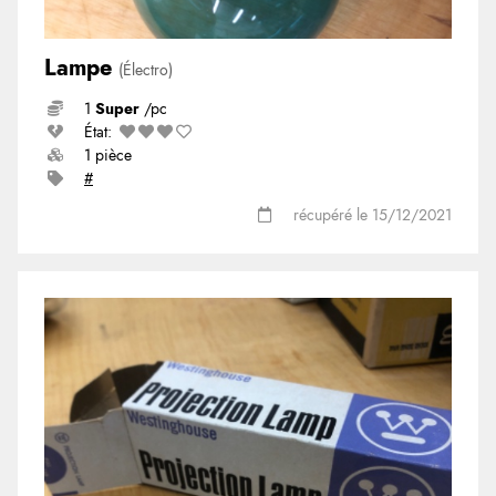
Lampe
(Électro)
1
Super
/pc
État:
1 pièce
#
récupéré le 15/12/2021