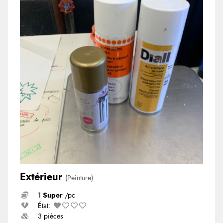
Extérieur
(Peinture)
1
Super
/pc
État:
3 pièces