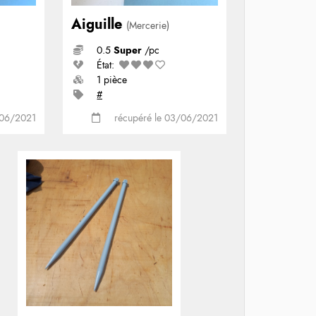
Aiguille
(Mercerie)
0.5
Super
/pc
État:
1 pièce
#
/06/2021
récupéré le 03/06/2021