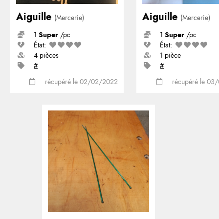
Aiguille
Aiguille
(Mercerie)
(Mercerie)
1
Super
/pc
1
Super
/pc
État:
État:
4 pièces
1 pièce
#
#
récupéré le 02/02/2022
récupéré le 03