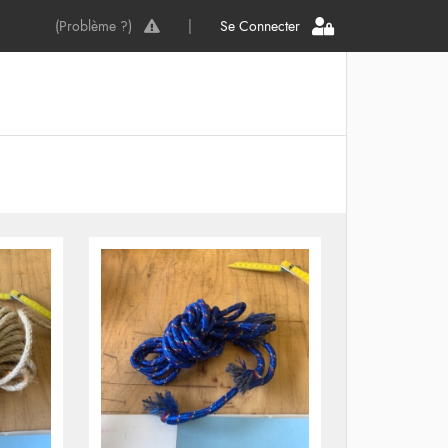
(Problème ?)
|
Se Connecter