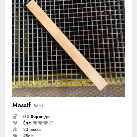
Massif
(Bois)
0.5
Super
/pc
État:
23 pièces
#Bois