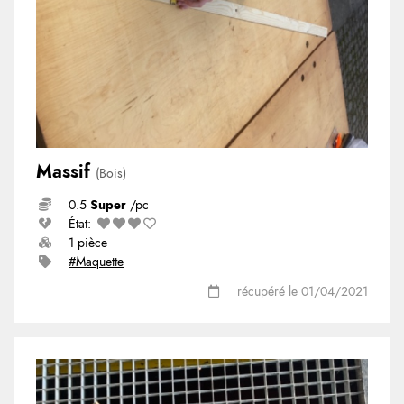
Massif
(Bois)
0.5
Super
/pc
État:
1 pièce
#Maquette
récupéré le 01/04/2021