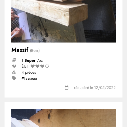
Massif
(Bois)
1
Super
/pc
État:
4 pièces
#Tasseau
récupéré le 12/05/2022