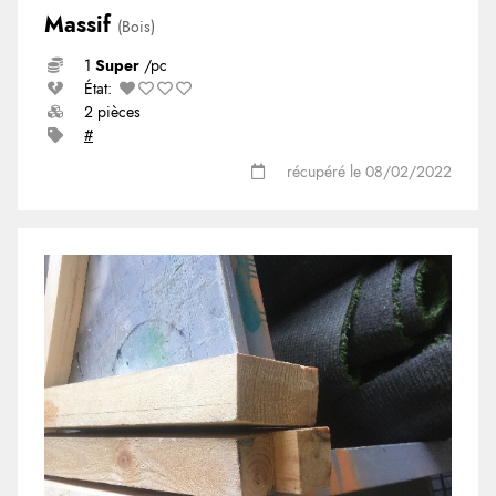
Massif
(Bois)
1
Super
/pc
État:
2 pièces
#
récupéré le 08/02/2022