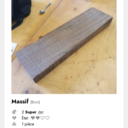
Massif
(Bois)
2
Super
/pc
État:
1 pièce