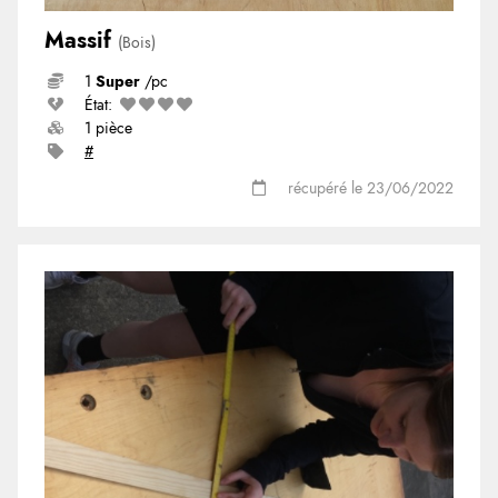
Massif
(Bois)
1
Super
/pc
État:
1 pièce
#
récupéré le 23/06/2022